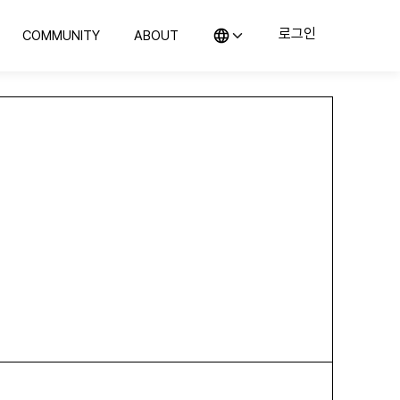
로그인
COMMUNITY
ABOUT
KO (한국어)
커뮤니티
컬렉스 소개
EN (English)
의뢰
지사항 및 블로그
컬렉스를 소개합니다
JP (日本語)
CN (汉语)
랭킹
위탁판매
예의 전당
컬렉스와 함께 판매해보세요
구매하기
컬렉스와 시작하는 첫 컬렉팅