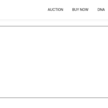
AUCTION
BUY NOW
DNA
옥션
바이나우
의뢰하기
공정한 비딩 컬렉팅
바로 구매 가능한 컬렉팅
COLLEXX DNA 감정
공
유니폼 프레임
인증하기
유니폼 보관하는 최고의 방법
인증번호 확인
명
스포츠카드
컬렉팅의 시작과 끝