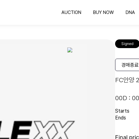
AUCTION
BUY NOW
DNA
옥션
바이나우
의뢰하기
공정한 비딩 컬렉팅
바로 구매 가능한 컬렉팅
COLLEXX DNA 감정
공
Signed
유니폼 프레임
인증하기
유니폼 보관하는 최고의 방법
인증번호 확인
명
스포츠카드
경매종료
컬렉팅의 시작과 끝
FC안양 
00D : 00
Starts
Ends
Final pri