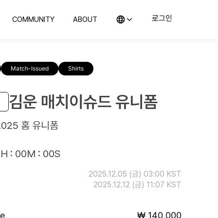
로그인
COMMUNITY
ABOUT
KO (한국어)
커뮤니티
컬렉스 소개
EN (English)
의뢰
지사항 및 블로그
컬렉스를 소개합니다
JP (日本語)
Match-Issued
Shirts
CN (汉语)
랭킹
위탁판매
예의 전당
컬렉스와 함께 판매해보세요
구매하기
김운 매치이슈드 유니폼
컬렉스와 시작하는 첫 컬렉팅
2025 홈 유니폼
H : 00M : 00S
2025.12.05 (금) 03:00 KST
2025.12.12 (금) 11:07 KST
ce
₩ 140,000