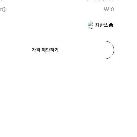
r
₩ 0
최빤쓰
가격 제안하기