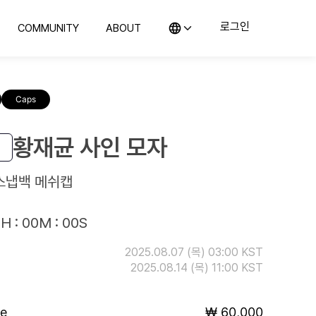
로그인
COMMUNITY
ABOUT
KO (한국어)
커뮤니티
컬렉스 소개
EN (English)
의뢰
지사항 및 블로그
컬렉스를 소개합니다
JP (日本語)
Caps
CN (汉语)
랭킹
위탁판매
예의 전당
컬렉스와 함께 판매해보세요
구매하기
황재균 사인 모자
컬렉스와 시작하는 첫 컬렉팅
스냅백 메쉬캡
H : 00M : 00S
2025.08.07 (목) 03:00 KST
2025.08.14 (목) 11:00 KST
ce
₩ 60,000