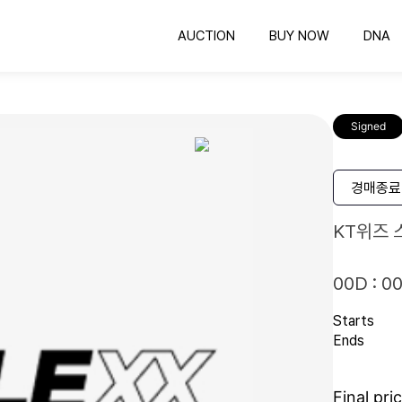
AUCTION
BUY NOW
DNA
옥션
바이나우
의뢰하기
공정한 비딩 컬렉팅
바로 구매 가능한 컬렉팅
COLLEXX DNA 감정
공
Signed
유니폼 프레임
인증하기
유니폼 보관하는 최고의 방법
인증번호 확인
명
스포츠카드
경매종료
컬렉팅의 시작과 끝
KT위즈 
00D : 00
Starts
Ends
Final pri