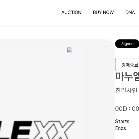
AUCTION
BUY NOW
DNA
옥션
바이나우
의뢰하기
공정한 비딩 컬렉팅
바로 구매 가능한 컬렉팅
COLLEXX DNA 감정
공
Signed
유니폼 프레임
인증하기
유니폼 보관하는 최고의 방법
인증번호 확인
명
스포츠카드
경매종료
컬렉팅의 시작과 끝
마누엘
친필사인
00D : 00
Starts
Ends