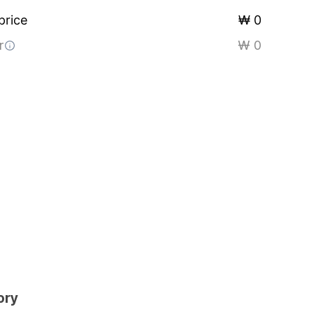
price
₩ 0
r
₩ 0
ory