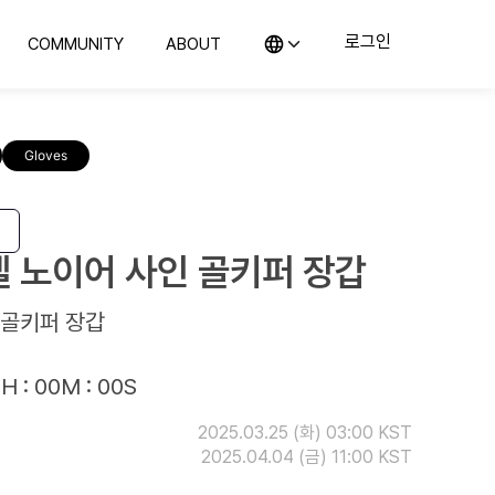
로그인
COMMUNITY
ABOUT
KO (한국어)
커뮤니티
컬렉스 소개
EN (English)
의뢰
지사항 및 블로그
컬렉스를 소개합니다
JP (日本語)
Gloves
CN (汉语)
랭킹
위탁판매
예의 전당
컬렉스와 함께 판매해보세요
구매하기
컬렉스와 시작하는 첫 컬렉팅
 노이어 사인 골키퍼 장갑
 골키퍼 장갑
H : 00M : 00S
2025.03.25 (화) 03:00 KST
2025.04.04 (금) 11:00 KST