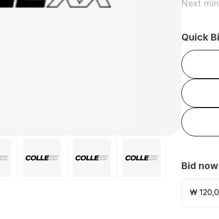
Next min
Quick B
Bid now