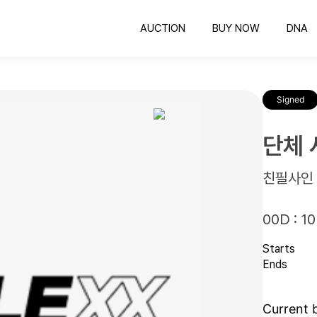
AUCTION
BUY NOW
DNA
옥션
바이나우
의뢰하기
공정한 비딩 컬렉팅
바로 구매 가능한 컬렉팅
COLLEXX DNA 감정
공
Signed
유니폼 프레임
인증하기
유니폼 보관하는 최고의 방법
인증번호 확인
명
스포츠카드
단체 
컬렉팅의 시작과 끝
친필사인
00D : 10
Starts
Ends
Current 