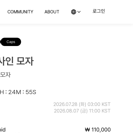
로그인
COMMUNITY
ABOUT
KO (한국어)
커뮤니티
컬렉스 소개
EN (English)
의뢰
지사항 및 블로그
컬렉스를 소개합니다
JP (日本語)
Caps
CN (汉语)
랭킹
위탁판매
예의 전당
컬렉스와 함께 판매해보세요
구매하기
사인 모자
컬렉스와 시작하는 첫 컬렉팅
 모자
H : 24M : 55S
2026.07.28 (화) 03:00 KST
2026.08.07 (금) 11:00 KST
bid
₩ 110,000