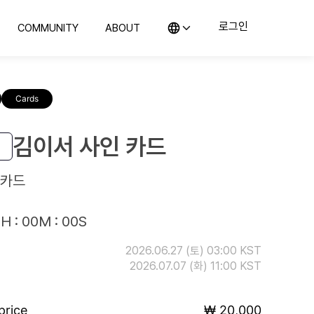
로그인
COMMUNITY
ABOUT
KO (한국어)
커뮤니티
컬렉스 소개
EN (English)
의뢰
지사항 및 블로그
컬렉스를 소개합니다
JP (日本語)
Cards
CN (汉语)
랭킹
위탁판매
예의 전당
컬렉스와 함께 판매해보세요
구매하기
김이서 사인 카드
컬렉스와 시작하는 첫 컬렉팅
 카드
H : 00M : 00S
2026.06.27 (토) 03:00 KST
2026.07.07 (화) 11:00 KST
price
₩ 20,000