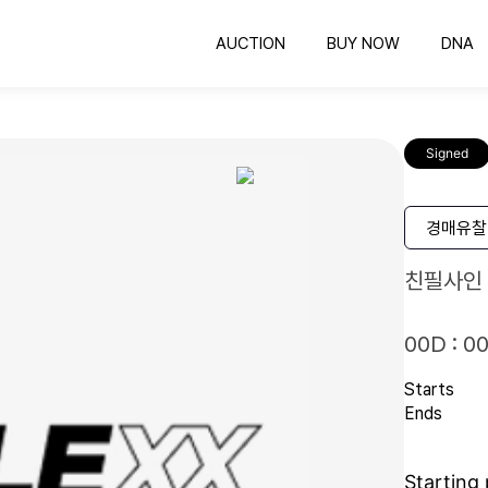
AUCTION
BUY NOW
DNA
옥션
바이나우
의뢰하기
공정한 비딩 컬렉팅
바로 구매 가능한 컬렉팅
COLLEXX DNA 감정
공
Signed
유니폼 프레임
인증하기
유니폼 보관하는 최고의 방법
인증번호 확인
명
스포츠카드
경매유찰
컬렉팅의 시작과 끝
친필사인
00D : 00
Starts
Ends
Starting 