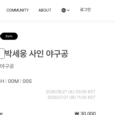
로그인
COMMUNITY
ABOUT
KO (한국어)
커뮤니티
컬렉스 소개
EN (English)
의뢰
지사항 및 블로그
컬렉스를 소개합니다
JP (日本語)
Balls
CN (汉语)
랭킹
위탁판매
예의 전당
컬렉스와 함께 판매해보세요
구매하기
박세웅 사인 야구공
컬렉스와 시작하는 첫 컬렉팅
 야구공
H : 00M : 00S
2026.06.27 (토) 03:00 KST
2026.07.07 (화) 11:00 KST
ce
₩ 30,000