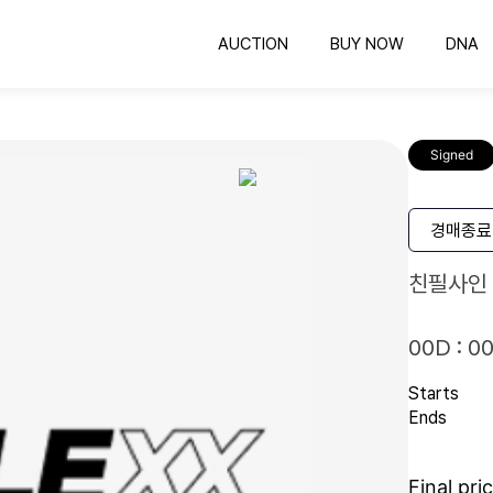
AUCTION
BUY NOW
DNA
옥션
바이나우
의뢰하기
공정한 비딩 컬렉팅
바로 구매 가능한 컬렉팅
COLLEXX DNA 감정
공
Signed
유니폼 프레임
인증하기
유니폼 보관하는 최고의 방법
인증번호 확인
명
스포츠카드
경매종료
컬렉팅의 시작과 끝
친필사인
00D : 00
Starts
Ends
Final pri