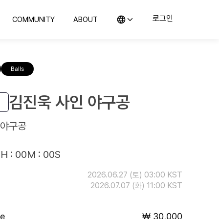
로그인
COMMUNITY
ABOUT
KO (한국어)
커뮤니티
컬렉스 소개
EN (English)
의뢰
지사항 및 블로그
컬렉스를 소개합니다
JP (日本語)
Balls
CN (汉语)
랭킹
위탁판매
예의 전당
컬렉스와 함께 판매해보세요
구매하기
김진욱 사인 야구공
컬렉스와 시작하는 첫 컬렉팅
 야구공
H : 00M : 00S
2026.06.27 (토) 03:00 KST
2026.07.07 (화) 11:00 KST
ce
₩ 30,000