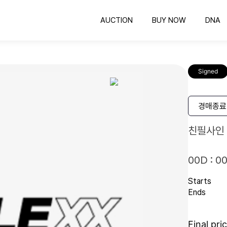
AUCTION
BUY NOW
DNA
옥션
바이나우
의뢰하기
공정한 비딩 컬렉팅
바로 구매 가능한 컬렉팅
COLLEXX DNA 감정
공
Signed
유니폼 프레임
인증하기
유니폼 보관하는 최고의 방법
인증번호 확인
명
스포츠카드
경매종료
컬렉팅의 시작과 끝
친필사인
00D : 00
Starts
Ends
Final pri