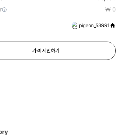
r
₩ 0
pigeon_53991
가격 제안하기
ory