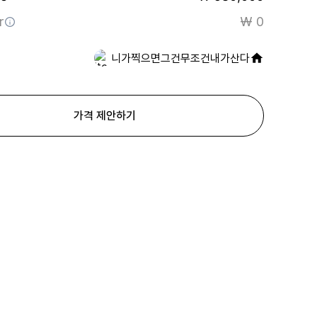
r
₩ 0
니가찍으면그건무조건내가산다
가격 제안하기