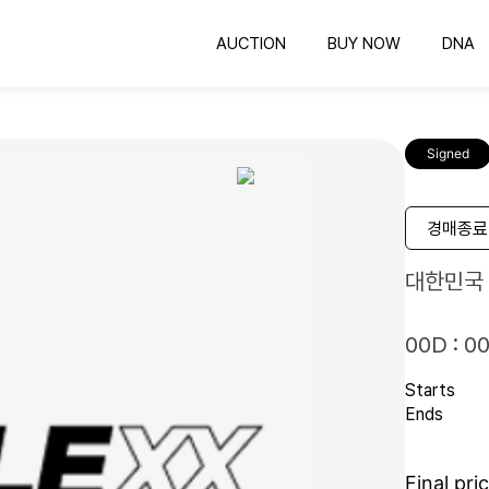
AUCTION
BUY NOW
DNA
옥션
바이나우
의뢰하기
공정한 비딩 컬렉팅
바로 구매 가능한 컬렉팅
COLLEXX DNA 감정
공
Signed
유니폼 프레임
인증하기
유니폼 보관하는 최고의 방법
인증번호 확인
명
스포츠카드
경매종료
컬렉팅의 시작과 끝
대한민국 
00D : 00
Starts
Ends
Final pri