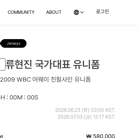
로그인
COMMUNITY
ABOUT
KO (한국어)
커뮤니티
컬렉스 소개
EN (English)
의뢰
지사항 및 블로그
컬렉스를 소개합니다
JP (日本語)
Jerseys
CN (汉语)
랭킹
위탁판매
예의 전당
컬렉스와 함께 판매해보세요
구매하기
류현진 국가대표 유니폼
컬렉스와 시작하는 첫 컬렉팅
2009 WBC 어웨이 친필사인 유니폼
H : 00M : 00S
2026.06.23 (화) 03:00 KST
2026.07.03 (금) 12:17 KST
ce
₩ 580,000